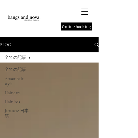
Online booking
BLOG
全ての記事
全ての記事
About hair
style
Hair care
Hair loss
Japanese 日本
語