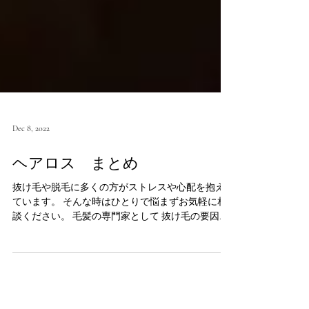
Dec 8, 2022
ヘアロス まとめ
抜け毛や脱毛に多くの方がストレスや心配を抱え
ています。 そんな時はひとりで悩まずお気軽に相
談ください。 毛髪の専門家として 抜け毛の要因や
解決方法、ケアの仕方について説明致します。 牽
引性脱毛症 牽引性脱毛症とは、毛包が引っ張られ